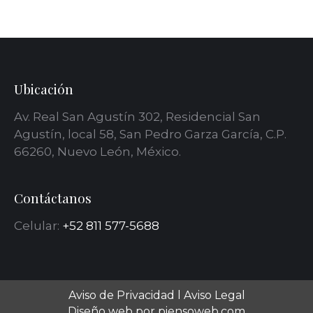
Ubicación
Av. Real San Agustín 302, Residencial San
Agustín, local 58, San Pedro Garza García, C.P.
66260, Nuevo León, México.
Contáctanos
Celular:
+52 811 577-5688
Aviso de Privacidad
l
Aviso Legal
Diseño web por piensoweb.com