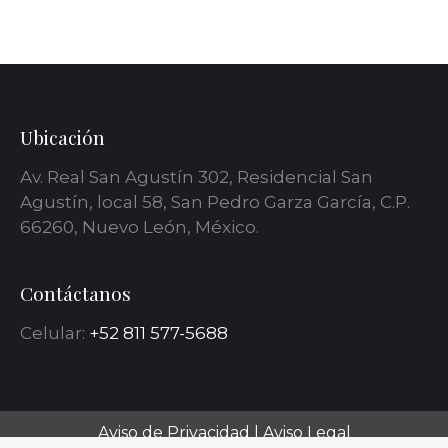
Ubicación
Av. Real San Agustín 302, Residencial San
Agustín, local 58, San Pedro Garza García, C.P.
66260, Nuevo León, México.
Contáctanos
Celular:
+52 811 577-5688
Aviso de Privacidad
l
Aviso Legal